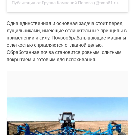
Публикация от Группа Компаний Попова (@smp61.ru)
26 Мар
Одна единственная и основная задача стоит перед
лущильниками, имеющие отличительные принципы в
применении и силу. Почвообрабатывающие машины
с легкостью справляются с главной целью.
Обработанная почва становится ровным, слитным
покрытием и готовым для вспахивания.